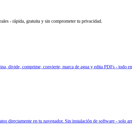
ales - rápida, gratuita y sin comprometer tu privacidad.
, divide, comprime, convierte, marca de agua y edita PDFs - todo en t
s directamente en tu navegador. Sin instalación de software - solo arras